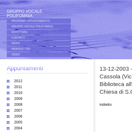
GRUPPO VOCALE
POLIFOMNIA
PROSSIMO APPUNTAMENTO
GRUPPO VOCALE POLIFOMNIA
DIRETTORE
CONTATTI
NEWS
NEWSLETTER
VIDEO
Appuntamenti
13-12-2003 
Cassola (Vic
2012
Biblioteca a
2011
Chiesa di S.
2010
2009
2008
indietro
2007
2006
2005
2004